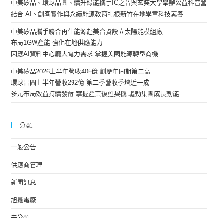
中美矽晶、環球晶圓、續升綠能攜手IC之音與玄奘大學舉辦公益科普營
結合 AI、創客實作與永續能源教育扎根新竹在地學童科技素養
中美矽晶攜手聯合再生能源赴美合資設立太陽能模組廠
布局1GW產能 強化在地供應能力
因應AI資料中心龐大電力需求 掌握美國能源轉型商機
中美矽晶2026上半年營收405億 創歷年同期第二高
環球晶圓上半年營收292億 第二季營收季增近一成
多元布局效益持續發酵 掌握產業復甦契機 驅動集團成長動能
分類
一般公告
供應商管理
新聞訊息
旭鑫電廠
未分類