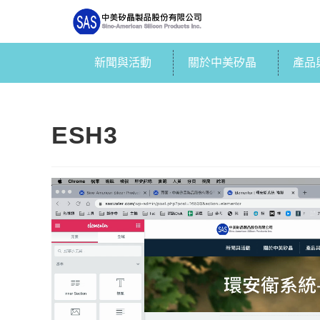
新聞與活動
關於中美矽晶
產品
ESH3
視
訊
播
放
器