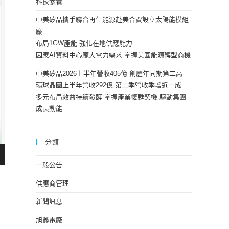
科技素養
中美矽晶攜手聯合再生能源赴美合資設立太陽能模組
廠
布局1GW產能 強化在地供應能力
因應AI資料中心龐大電力需求 掌握美國能源轉型商機
中美矽晶2026上半年營收405億 創歷年同期第二高
環球晶圓上半年營收292億 第二季營收季增近一成
多元布局效益持續發酵 掌握產業復甦契機 驅動集團
成長動能
分類
一般公告
供應商管理
新聞訊息
旭鑫電廠