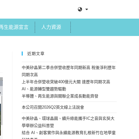
再生能源宣言
人力資源
近期文章
中美矽晶第二季合併營收歷年同期新高 稅後淨利歷年
同期次高
上半年合併營收突破400億元大關 達歷年同期次高
AI、能源轉型雙趨勢驅動
半導體、再生能源與關聯企業成長動能齊發
本公司召開2026Q2英文線上法說會
中美矽晶、環球晶圓、續升綠能攜手IC之音與玄奘大
學舉辦公益科普營
結合 AI、創客實作與永續能源教育扎根新竹在地學童