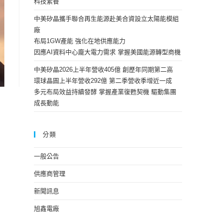
科技素養
中美矽晶攜手聯合再生能源赴美合資設立太陽能模組
廠
布局1GW產能 強化在地供應能力
因應AI資料中心龐大電力需求 掌握美國能源轉型商機
中美矽晶2026上半年營收405億 創歷年同期第二高
環球晶圓上半年營收292億 第二季營收季增近一成
多元布局效益持續發酵 掌握產業復甦契機 驅動集團
成長動能
分類
一般公告
供應商管理
新聞訊息
旭鑫電廠