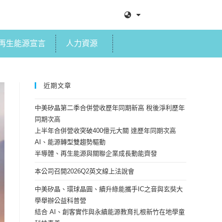
再生能源宣言
人力資源
近期文章
中美矽晶第二季合併營收歷年同期新高 稅後淨利歷年
同期次高
上半年合併營收突破400億元大關 達歷年同期次高
AI、能源轉型雙趨勢驅動
半導體、再生能源與關聯企業成長動能齊發
本公司召開2026Q2英文線上法說會
中美矽晶、環球晶圓、續升綠能攜手IC之音與玄奘大
學舉辦公益科普營
結合 AI、創客實作與永續能源教育扎根新竹在地學童