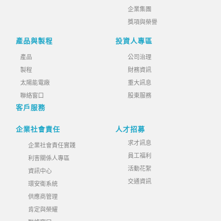
企業集團
獎項與榮譽
產品與製程
投資人專區
產品
公司治理
製程
財務資訊
太陽能電廠
重大訊息
聯絡窗口
股東服務
客戶服務
企業社會責任
人才招募
求才訊息
企業社會責任實踐
員工福利
利害關係人專區
活動花絮
資訊中心
交通資訊
環安衛系統
供應商管理
肯定與榮耀