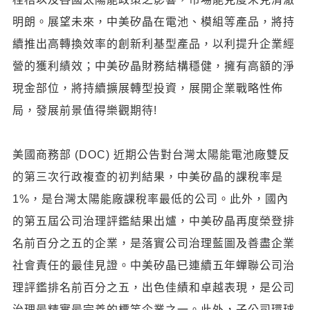
明朗。展望未來，中美矽晶在電池、模組等產品，將持
續推出高轉換效率的創新利基型產品，以利提升企業經
營的獲利績效；中美矽晶財務結構穩健，擁有高額的淨
現金部位，將持續擴展轉型投資，展開企業戰略性佈
局，發展前景值得樂觀期待!
美國商務部 (DOC) 近期公告對台灣太陽能電池廠雙反
的第三次行政複查的初判結果，中美矽晶的課稅率是
1%，是台灣太陽能廠課稅率最低的公司。此外，國內
的第五屆公司治理評鑑結果出爐，中美矽晶再度榮登排
名前百分之五的企業，是落實公司治理藍圖及善盡企業
社會責任的最佳見證。中美矽晶已連續五年蟬聯公司治
理評鑑排名前百分之五，出色佳績和卓越表現，是公司
治理最精實最完善的標竿企業之一。此外，子公司環球