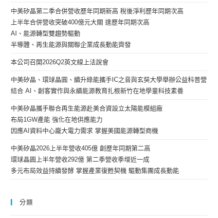
中美矽晶第二季合併營收歷年同期新高 稅後淨利歷年同期次高
上半年合併營收突破400億元大關 達歷年同期次高
AI、能源轉型雙趨勢驅動
半導體、再生能源與關聯企業成長動能齊發
本公司召開2026Q2英文線上法說會
中美矽晶、環球晶圓、續升綠能攜手IC之音與玄奘大學舉辦公益科普營
結合 AI、創客實作與永續能源教育扎根新竹在地學童科技素養
中美矽晶攜手聯合再生能源赴美合資設立太陽能模組廠
布局1GW產能 強化在地供應能力
因應AI資料中心龐大電力需求 掌握美國能源轉型商機
中美矽晶2026上半年營收405億 創歷年同期第二高
環球晶圓上半年營收292億 第二季營收季增近一成
多元布局效益持續發酵 掌握產業復甦契機 驅動集團成長動能
分類