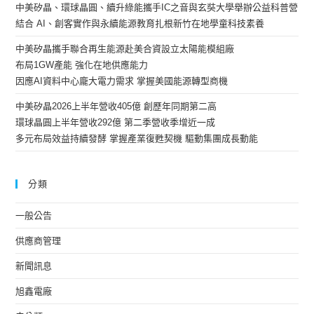
中美矽晶、環球晶圓、續升綠能攜手IC之音與玄奘大學舉辦公益科普營
結合 AI、創客實作與永續能源教育扎根新竹在地學童科技素養
中美矽晶攜手聯合再生能源赴美合資設立太陽能模組廠
布局1GW產能 強化在地供應能力
因應AI資料中心龐大電力需求 掌握美國能源轉型商機
中美矽晶2026上半年營收405億 創歷年同期第二高
環球晶圓上半年營收292億 第二季營收季增近一成
多元布局效益持續發酵 掌握產業復甦契機 驅動集團成長動能
分類
一般公告
供應商管理
新聞訊息
旭鑫電廠