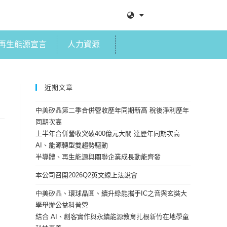
再生能源宣言
人力資源
近期文章
中美矽晶第二季合併營收歷年同期新高 稅後淨利歷年
同期次高
上半年合併營收突破400億元大關 達歷年同期次高
AI、能源轉型雙趨勢驅動
半導體、再生能源與關聯企業成長動能齊發
本公司召開2026Q2英文線上法說會
中美矽晶、環球晶圓、續升綠能攜手IC之音與玄奘大
學舉辦公益科普營
結合 AI、創客實作與永續能源教育扎根新竹在地學童