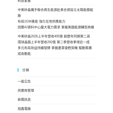
科技素養
中美矽晶攜手聯合再生能源赴美合資設立太陽能模組
廠
布局1GW產能 強化在地供應能力
因應AI資料中心龐大電力需求 掌握美國能源轉型商機
中美矽晶2026上半年營收405億 創歷年同期第二高
環球晶圓上半年營收292億 第二季營收季增近一成
多元布局效益持續發酵 掌握產業復甦契機 驅動集團
成長動能
分類
一般公告
供應商管理
新聞訊息
旭鑫電廠