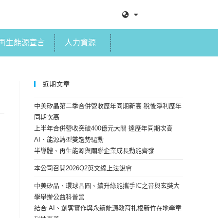
再生能源宣言
人力資源
近期文章
中美矽晶第二季合併營收歷年同期新高 稅後淨利歷年
同期次高
上半年合併營收突破400億元大關 達歷年同期次高
AI、能源轉型雙趨勢驅動
半導體、再生能源與關聯企業成長動能齊發
本公司召開2026Q2英文線上法說會
中美矽晶、環球晶圓、續升綠能攜手IC之音與玄奘大
學舉辦公益科普營
結合 AI、創客實作與永續能源教育扎根新竹在地學童