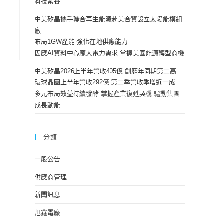
科技素養
中美矽晶攜手聯合再生能源赴美合資設立太陽能模組
廠
布局1GW產能 強化在地供應能力
因應AI資料中心龐大電力需求 掌握美國能源轉型商機
中美矽晶2026上半年營收405億 創歷年同期第二高
環球晶圓上半年營收292億 第二季營收季增近一成
多元布局效益持續發酵 掌握產業復甦契機 驅動集團
成長動能
分類
一般公告
供應商管理
新聞訊息
旭鑫電廠