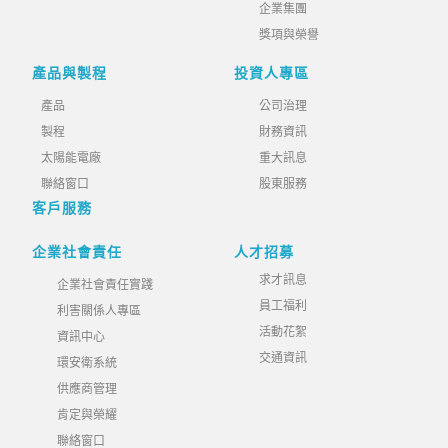
企業集團
獎項與榮譽
產品與製程
投資人專區
產品
公司治理
製程
財務資訊
太陽能電廠
重大訊息
聯絡窗口
股東服務
客戶服務
企業社會責任
人才招募
求才訊息
企業社會責任實踐
員工福利
利害關係人專區
活動花絮
資訊中心
交通資訊
環安衛系統
供應商管理
肯定與榮耀
聯絡窗口