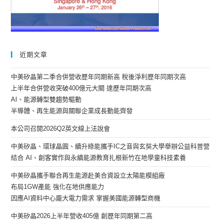
近期文章
中美矽晶第二季合併營收歷年同期新高 稅後淨利歷年同期次高
上半年合併營收突破400億元大關 達歷年同期次高
AI、能源轉型雙趨勢驅動
半導體、再生能源與關聯企業成長動能齊發
本公司召開2026Q2英文線上法說會
中美矽晶、環球晶圓、續升綠能攜手IC之音與玄奘大學舉辦公益科普營
結合 AI、創客實作與永續能源教育扎根新竹在地學童科技素養
中美矽晶攜手聯合再生能源赴美合資設立太陽能模組廠
布局1GW產能 強化在地供應能力
因應AI資料中心龐大電力需求 掌握美國能源轉型商機
中美矽晶2026上半年營收405億 創歷年同期第二高