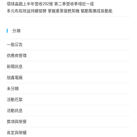
環球晶圓上半年營收292億 第二季營收季增近一成
多元布局效益持續發酵 掌握產業復甦契機 驅動集團成長動能
分類
一般公告
供應商管理
新聞訊息
旭鑫電廠
未分類
活動花絮
活動訊息
獎項與榮譽
肯定與榮耀