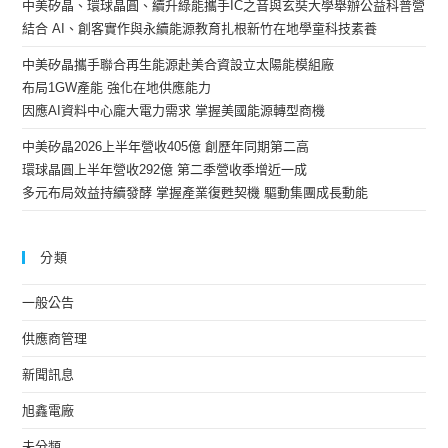
中美矽晶、環球晶圓、續升綠能攜手IC之音與玄奘大學舉辦公益科普營
結合 AI、創客實作與永續能源教育扎根新竹在地學童科技素養
中美矽晶攜手聯合再生能源赴美合資設立太陽能模組廠
布局1GW產能 強化在地供應能力
因應AI資料中心龐大電力需求 掌握美國能源轉型商機
中美矽晶2026上半年營收405億 創歷年同期第二高
環球晶圓上半年營收292億 第二季營收季增近一成
多元布局效益持續發酵 掌握產業復甦契機 驅動集團成長動能
分類
一般公告
供應商管理
新聞訊息
旭鑫電廠
未分類