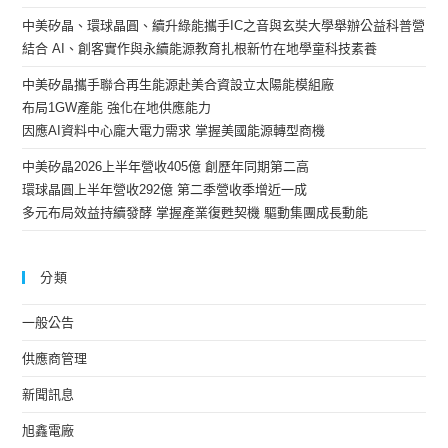
中美矽晶、環球晶圓、續升綠能攜手IC之音與玄奘大學舉辦公益科普營
結合 AI、創客實作與永續能源教育扎根新竹在地學童科技素養
中美矽晶攜手聯合再生能源赴美合資設立太陽能模組廠
布局1GW產能 強化在地供應能力
因應AI資料中心龐大電力需求 掌握美國能源轉型商機
中美矽晶2026上半年營收405億 創歷年同期第二高
環球晶圓上半年營收292億 第二季營收季增近一成
多元布局效益持續發酵 掌握產業復甦契機 驅動集團成長動能
分類
一般公告
供應商管理
新聞訊息
旭鑫電廠