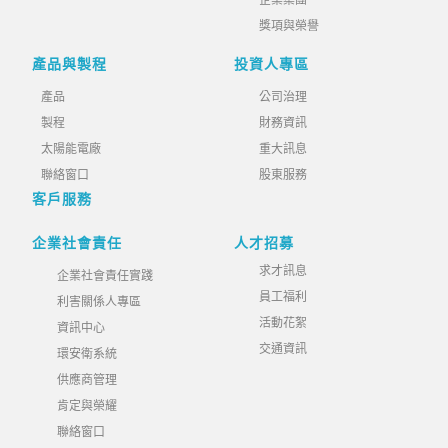
企業集團
獎項與榮譽
產品與製程
投資人專區
產品
公司治理
製程
財務資訊
太陽能電廠
重大訊息
聯絡窗口
股東服務
客戶服務
企業社會責任
人才招募
求才訊息
企業社會責任實踐
員工福利
利害關係人專區
活動花絮
資訊中心
交通資訊
環安衛系統
供應商管理
肯定與榮耀
聯絡窗口