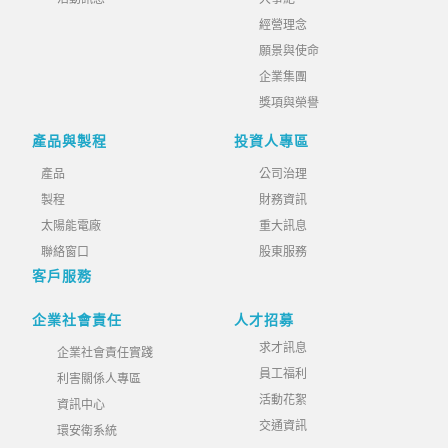
經營理念
願景與使命
企業集團
獎項與榮譽
產品與製程
投資人專區
產品
公司治理
製程
財務資訊
太陽能電廠
重大訊息
聯絡窗口
股東服務
客戶服務
企業社會責任
人才招募
求才訊息
企業社會責任實踐
員工福利
利害關係人專區
活動花絮
資訊中心
交通資訊
環安衛系統