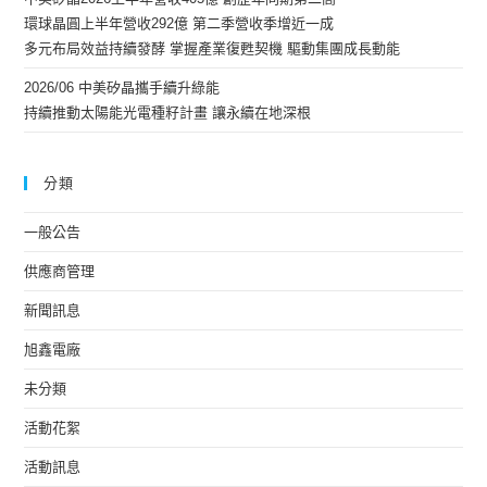
環球晶圓上半年營收292億 第二季營收季增近一成
多元布局效益持續發酵 掌握產業復甦契機 驅動集團成長動能
2026/06 中美矽晶攜手續升綠能
持續推動太陽能光電種籽計畫 讓永續在地深根
分類
一般公告
供應商管理
新聞訊息
旭鑫電廠
未分類
活動花絮
活動訊息