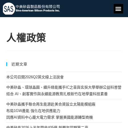
人權政策
近期文章
本公司召開2026Q2英文線上法說會
中美矽晶、環球晶圓、續升綠能攜手IC之音與玄奘大學舉辦公益科普營
結合 AI、創客實作與永續能源教育扎根新竹在地學童科技素養
中美矽晶攜手聯合再生能源赴美合資設立太陽能模組廠
布局1GW產能 強化在地供應能力
因應AI資料中心龐大電力需求 掌握美國能源轉型商機
中美矽晶2026上半年營收405億 創歷年同期第二高