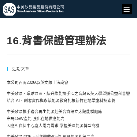
16.背書保證管理辦法
近期文章
本公司召開2026Q2英文線上法說會
中美矽晶、環球晶圓、續升綠能攜手IC之音與玄奘大學舉辦公益科普營
結合 AI、創客實作與永續能源教育扎根新竹在地學童科技素養
中美矽晶攜手聯合再生能源赴美合資設立太陽能模組廠
布局1GW產能 強化在地供應能力
因應AI資料中心龐大電力需求 掌握美國能源轉型商機
中美矽晶2026上半年營收405億 創歷年同期第二高