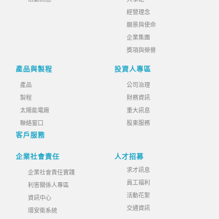
經營理念
願景與使命
企業集團
獎項與榮譽
產品與製程
投資人專區
產品
公司治理
製程
財務資訊
太陽能電廠
重大訊息
聯絡窗口
股東服務
客戶服務
企業社會責任
人才招募
求才訊息
企業社會責任實踐
員工福利
利害關係人專區
活動花絮
資訊中心
交通資訊
環安衛系統