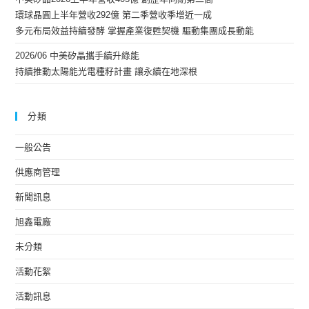
環球晶圓上半年營收292億 第二季營收季增近一成
多元布局效益持續發酵 掌握產業復甦契機 驅動集團成長動能
2026/06 中美矽晶攜手續升綠能
持續推動太陽能光電種籽計畫 讓永續在地深根
分類
一般公告
供應商管理
新聞訊息
旭鑫電廠
未分類
活動花絮
活動訊息