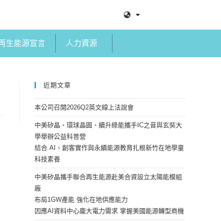
再生能源宣言
人力資源
近期文章
本公司召開2026Q2英文線上法說會
中美矽晶、環球晶圓、續升綠能攜手IC之音與玄奘大
學舉辦公益科普營
結合 AI、創客實作與永續能源教育扎根新竹在地學童
科技素養
中美矽晶攜手聯合再生能源赴美合資設立太陽能模組
廠
布局1GW產能 強化在地供應能力
因應AI資料中心龐大電力需求 掌握美國能源轉型商機