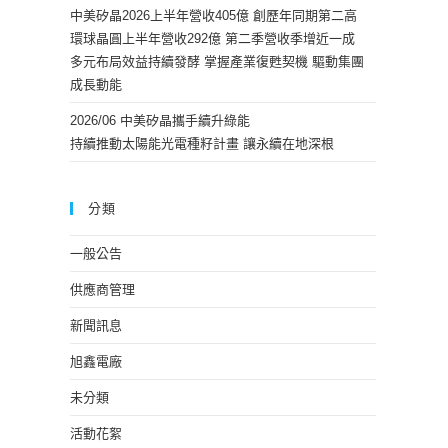
中美矽晶2026上半年營收405億 創歷年同期第二高
環球晶圓上半年營收292億 第二季營收季增近一成
多元布局效益持續發酵 掌握產業復甦契機 驅動集團
成長動能
2026/06 中美矽晶攜手續升綠能
持續推動太陽能光電種籽計畫 讓永續在地深根
分類
一般公告
供應商管理
新聞訊息
旭鑫電廠
未分類
活動花絮