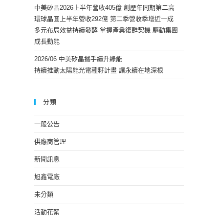
中美矽晶2026上半年營收405億 創歷年同期第二高
環球晶圓上半年營收292億 第二季營收季增近一成
多元布局效益持續發酵 掌握產業復甦契機 驅動集團
成長動能
2026/06 中美矽晶攜手續升綠能
持續推動太陽能光電種籽計畫 讓永續在地深根
分類
一般公告
供應商管理
新聞訊息
旭鑫電廠
未分類
活動花絮