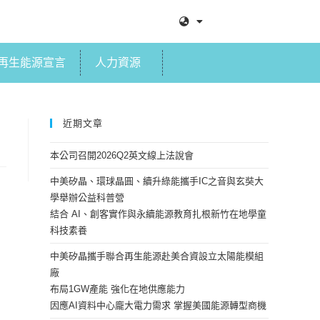
再生能源宣言
人力資源
近期文章
本公司召開2026Q2英文線上法說會
中美矽晶、環球晶圓、續升綠能攜手IC之音與玄奘大
學舉辦公益科普營
結合 AI、創客實作與永續能源教育扎根新竹在地學童
科技素養
中美矽晶攜手聯合再生能源赴美合資設立太陽能模組
廠
布局1GW產能 強化在地供應能力
因應AI資料中心龐大電力需求 掌握美國能源轉型商機