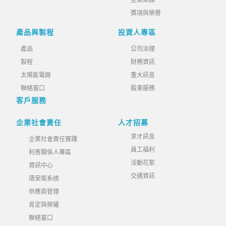
企業集團
獎項與榮譽
產品與製程
投資人專區
產品
公司治理
製程
財務資訊
太陽能電廠
重大訊息
聯絡窗口
股東服務
客戶服務
企業社會責任
人才招募
求才訊息
企業社會責任實踐
員工福利
利害關係人專區
活動花絮
資訊中心
交通資訊
環安衛系統
供應商管理
肯定與榮耀
聯絡窗口