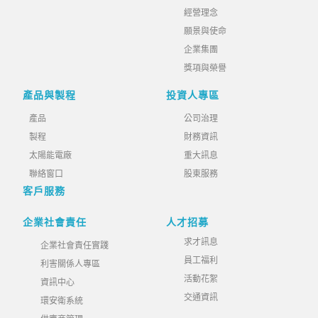
經營理念
願景與使命
企業集團
獎項與榮譽
產品與製程
投資人專區
產品
公司治理
製程
財務資訊
太陽能電廠
重大訊息
聯絡窗口
股東服務
客戶服務
企業社會責任
人才招募
求才訊息
企業社會責任實踐
員工福利
利害關係人專區
活動花絮
資訊中心
交通資訊
環安衛系統