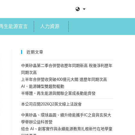
再生能源宣言
人力資源
近期文章
中美矽晶第二季合併營收歷年同期新高 稅後淨利歷年
同期次高
上半年合併營收突破400億元大關 達歷年同期次高
AI、能源轉型雙趨勢驅動
半導體、再生能源與關聯企業成長動能齊發
本公司召開2026Q2英文線上法說會
中美矽晶、環球晶圓、續升綠能攜手IC之音與玄奘大
學舉辦公益科普營
結合 AI、創客實作與永續能源教育扎根新竹在地學童