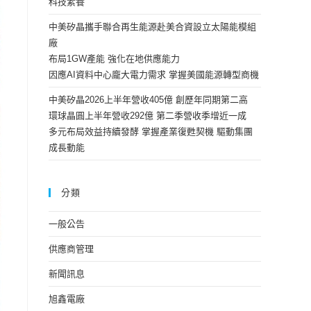
科技素養
中美矽晶攜手聯合再生能源赴美合資設立太陽能模組
廠
布局1GW產能 強化在地供應能力
因應AI資料中心龐大電力需求 掌握美國能源轉型商機
中美矽晶2026上半年營收405億 創歷年同期第二高
環球晶圓上半年營收292億 第二季營收季增近一成
多元布局效益持續發酵 掌握產業復甦契機 驅動集團
成長動能
分類
一般公告
供應商管理
新聞訊息
旭鑫電廠