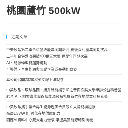
桃園蘆竹 500kW
近期文章
中美矽晶第二季合併營收歷年同期新高 稅後淨利歷年同期次高
上半年合併營收突破400億元大關 達歷年同期次高
AI、能源轉型雙趨勢驅動
半導體、再生能源與關聯企業成長動能齊發
本公司召開2026Q2英文線上法說會
中美矽晶、環球晶圓、續升綠能攜手IC之音與玄奘大學舉辦公益科普營
結合 AI、創客實作與永續能源教育扎根新竹在地學童科技素養
中美矽晶攜手聯合再生能源赴美合資設立太陽能模組廠
布局1GW產能 強化在地供應能力
因應AI資料中心龐大電力需求 掌握美國能源轉型商機