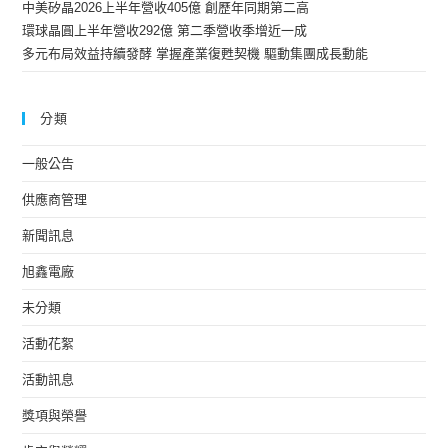
中美矽晶2026上半年營收405億 創歷年同期第二高
環球晶圓上半年營收292億 第二季營收季增近一成
多元布局效益持續發酵 掌握產業復甦契機 驅動集團成長動能
分類
一般公告
供應商管理
新聞訊息
旭鑫電廠
未分類
活動花絮
活動訊息
獎項與榮譽