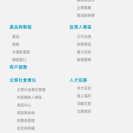
願景與使命
企業集團
獎項與榮譽
產品與製程
投資人專區
產品
公司治理
製程
財務資訊
太陽能電廠
重大訊息
聯絡窗口
股東服務
客戶服務
企業社會責任
人才招募
求才訊息
企業社會責任實踐
員工福利
利害關係人專區
活動花絮
資訊中心
交通資訊
環安衛系統
供應商管理
肯定與榮耀