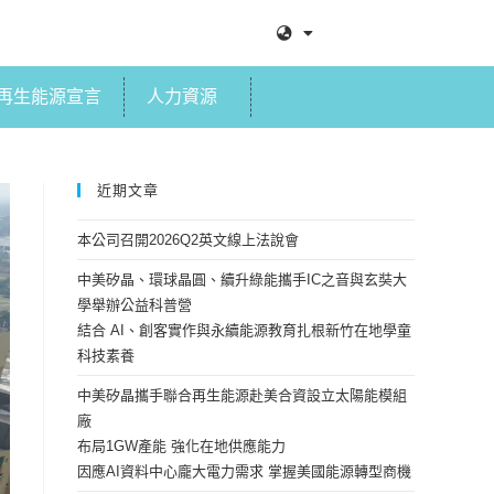
再生能源宣言
人力資源
近期文章
本公司召開2026Q2英文線上法說會
中美矽晶、環球晶圓、續升綠能攜手IC之音與玄奘大
學舉辦公益科普營
結合 AI、創客實作與永續能源教育扎根新竹在地學童
科技素養
中美矽晶攜手聯合再生能源赴美合資設立太陽能模組
廠
布局1GW產能 強化在地供應能力
因應AI資料中心龐大電力需求 掌握美國能源轉型商機