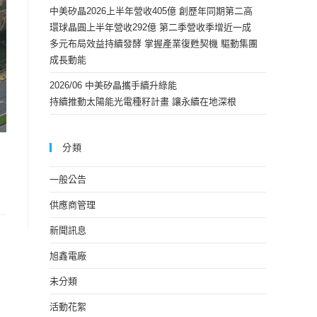
中美矽晶2026上半年營收405億 創歷年同期第二高
環球晶圓上半年營收292億 第二季營收季增近一成
多元布局效益持續發酵 掌握產業復甦契機 驅動集團
成長動能
2026/06 中美矽晶攜手續升綠能
持續推動太陽能光電種籽計畫 讓永續在地深根
分類
一般公告
供應商管理
新聞訊息
旭鑫電廠
未分類
活動花絮