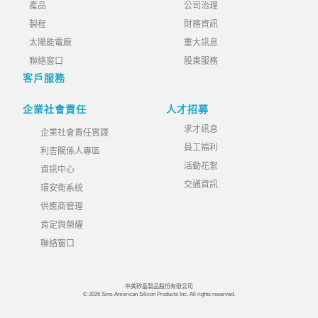
產品
公司治理
製程
財務資訊
太陽能電廠
重大訊息
聯絡窗口
股東服務
客戶服務
企業社會責任
人才招募
求才訊息
企業社會責任實踐
員工福利
利害關係人專區
活動花絮
資訊中心
交通資訊
環安衛系統
供應商管理
肯定與榮耀
聯絡窗口
中美矽晶製品股份有限公司
© 2026 Sino-American Silicon Products Inc. All rights reserved.