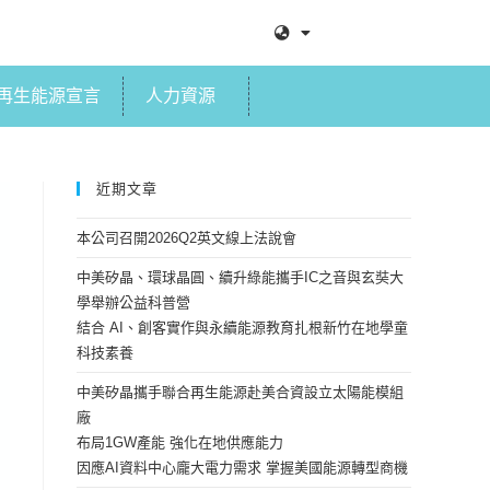
再生能源宣言
人力資源
近期文章
本公司召開2026Q2英文線上法說會
中美矽晶、環球晶圓、續升綠能攜手IC之音與玄奘大
學舉辦公益科普營
結合 AI、創客實作與永續能源教育扎根新竹在地學童
科技素養
中美矽晶攜手聯合再生能源赴美合資設立太陽能模組
廠
布局1GW產能 強化在地供應能力
因應AI資料中心龐大電力需求 掌握美國能源轉型商機