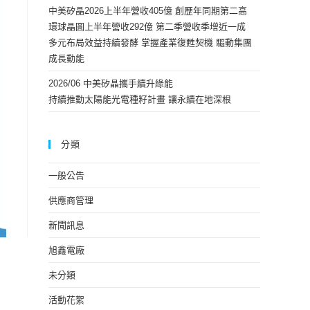
中美矽晶2026上半年營收405億 創歷年同期第二高
環球晶圓上半年營收292億 第二季營收季增近一成
多元布局效益持續發酵 掌握產業復甦契機 驅動集團
成長動能
2026/06 中美矽晶攜手續升綠能
持續推動太陽能光電種籽計畫 讓永續在地深根
分類
一般公告
供應商管理
新聞訊息
旭鑫電廠
未分類
活動花絮