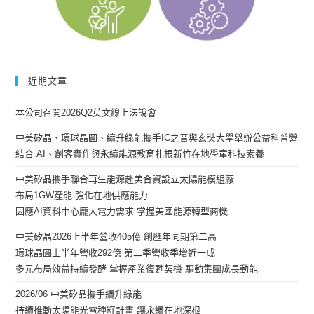
近期文章
本公司召開2026Q2英文線上法說會
中美矽晶、環球晶圓、續升綠能攜手IC之音與玄奘大學舉辦公益科普營
結合 AI、創客實作與永續能源教育扎根新竹在地學童科技素養
中美矽晶攜手聯合再生能源赴美合資設立太陽能模組廠
布局1GW產能 強化在地供應能力
因應AI資料中心龐大電力需求 掌握美國能源轉型商機
中美矽晶2026上半年營收405億 創歷年同期第二高
環球晶圓上半年營收292億 第二季營收季增近一成
多元布局效益持續發酵 掌握產業復甦契機 驅動集團成長動能
2026/06 中美矽晶攜手續升綠能
持續推動太陽能光電種籽計畫 讓永續在地深根