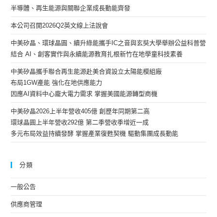
半導體、再生能源與關聯企業成長動能齊發
本公司召開2026Q2英文線上法說會
中美矽晶、環球晶圓、續升綠能攜手IC之音與玄奘大學舉辦公益科普營
結合 AI、創客實作與永續能源教育扎根新竹在地學童科技素養
中美矽晶攜手聯合再生能源赴美合資設立太陽能模組廠
布局1GW產能 強化在地供應能力
因應AI資料中心龐大電力需求 掌握美國能源轉型商機
中美矽晶2026上半年營收405億 創歷年同期第二高
環球晶圓上半年營收292億 第二季營收季增近一成
多元布局效益持續發酵 掌握產業復甦契機 驅動集團成長動能
分類
一般公告
供應商管理