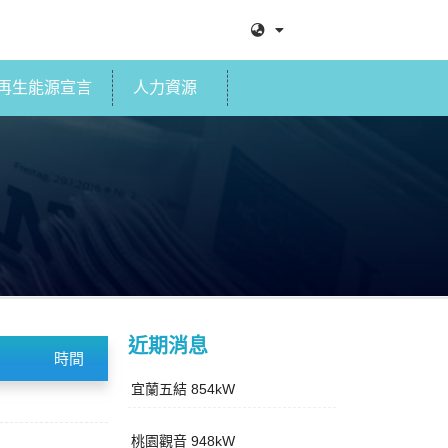
再生能源宣言
人力資源
近期消息
時間
宜蘭五結 854kW
桃園觀音 948kW