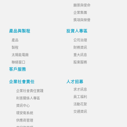
願景與使命
企業集團
獎項與榮譽
產品與製程
投資人專區
產品
公司治理
製程
財務資訊
太陽能電廠
重大訊息
聯絡窗口
股東服務
客戶服務
企業社會責任
人才招募
求才訊息
企業社會責任實踐
員工福利
利害關係人專區
活動花絮
資訊中心
交通資訊
環安衛系統
供應商管理