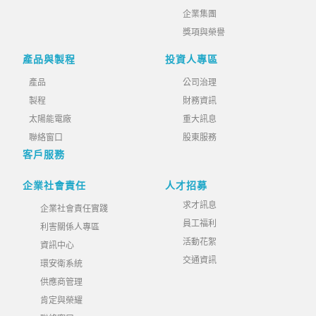
企業集團
獎項與榮譽
產品與製程
投資人專區
產品
公司治理
製程
財務資訊
太陽能電廠
重大訊息
聯絡窗口
股東服務
客戶服務
企業社會責任
人才招募
求才訊息
企業社會責任實踐
員工福利
利害關係人專區
活動花絮
資訊中心
交通資訊
環安衛系統
供應商管理
肯定與榮耀