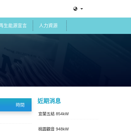
再生能源宣言
人力資源
近期消息
時間
宜蘭五結 854kW
桃園觀音 948kW