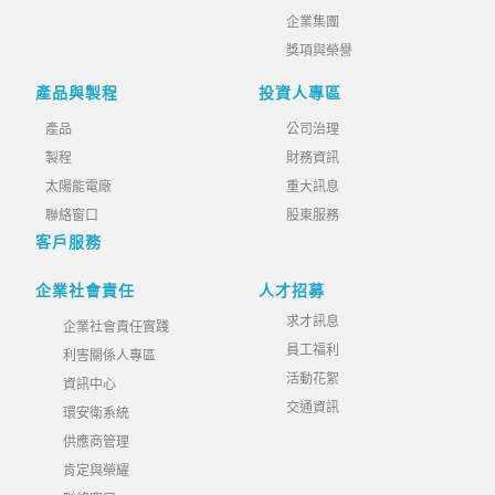
企業集團
獎項與榮譽
產品與製程
投資人專區
產品
公司治理
製程
財務資訊
太陽能電廠
重大訊息
聯絡窗口
股東服務
客戶服務
企業社會責任
人才招募
求才訊息
企業社會責任實踐
員工福利
利害關係人專區
活動花絮
資訊中心
交通資訊
環安衛系統
供應商管理
肯定與榮耀