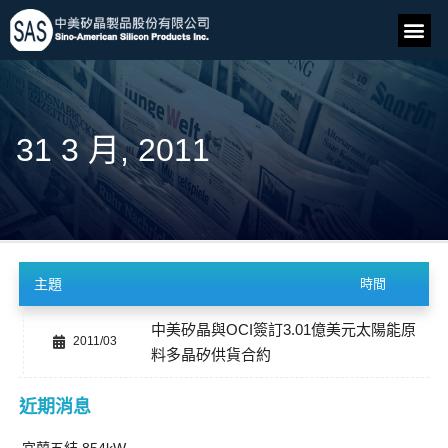
31 3 月, 2011
主題
時間
中美矽晶與OCI簽訂3.01億美元太陽能原
2011/03
料多晶矽供貨合約
近期消息