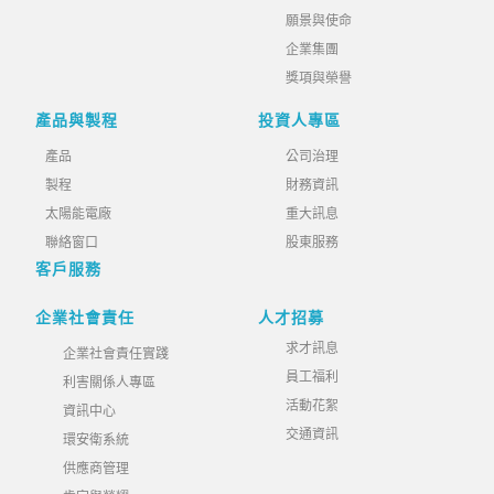
願景與使命
企業集團
獎項與榮譽
產品與製程
投資人專區
產品
公司治理
製程
財務資訊
太陽能電廠
重大訊息
聯絡窗口
股東服務
客戶服務
企業社會責任
人才招募
求才訊息
企業社會責任實踐
員工福利
利害關係人專區
活動花絮
資訊中心
交通資訊
環安衛系統
供應商管理