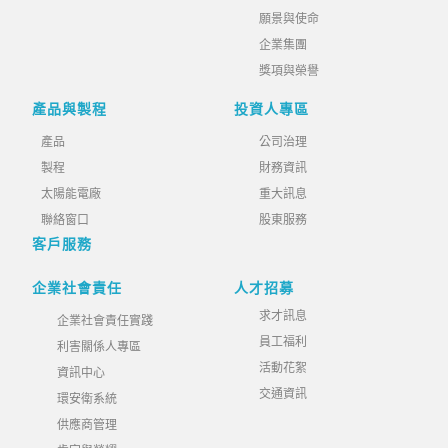
願景與使命
企業集團
獎項與榮譽
產品與製程
投資人專區
產品
公司治理
製程
財務資訊
太陽能電廠
重大訊息
聯絡窗口
股東服務
客戶服務
企業社會責任
人才招募
求才訊息
企業社會責任實踐
員工福利
利害關係人專區
活動花絮
資訊中心
交通資訊
環安衛系統
供應商管理