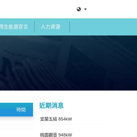
再生能源宣言
人力資源
近期消息
時間
宜蘭五結 854kW
桃園觀音 948kW