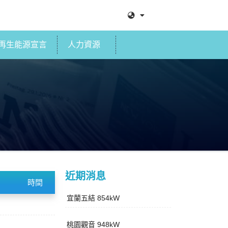
再生能源宣言
人力資源
近期消息
時間
宜蘭五結 854kW
桃園觀音 948kW