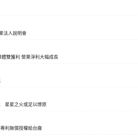
陽能產業法人說明會
導體雙獲利 營業淨利大幅成長
高
戰 星星之火或足以燎原
鍵專利無償授權給台廠