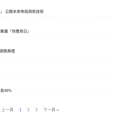
』 公開未來佈局與新技術
辦集團『供應商日』
評核頒獎典禮
長48%
« 上一頁
1
2
3
下一頁 »