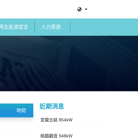
再生能源宣言
人力資源
近期消息
時間
宜蘭五結 854kW
桃園觀音 948kW