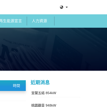
再生能源宣言
人力資源
近期消息
時間
宜蘭五結 854kW
桃園觀音 948kW