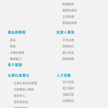
經營理念
願景與使命
企業集團
獎項與榮譽
產品與製程
投資人專區
產品
公司治理
製程
財務資訊
太陽能電廠
重大訊息
聯絡窗口
股東服務
客戶服務
企業社會責任
人才招募
求才訊息
企業社會責任實踐
員工福利
利害關係人專區
活動花絮
資訊中心
交通資訊
環安衛系統