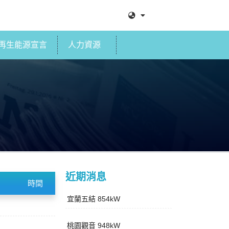
再生能源宣言
人力資源
近期消息
時間
宜蘭五結 854kW
桃園觀音 948kW