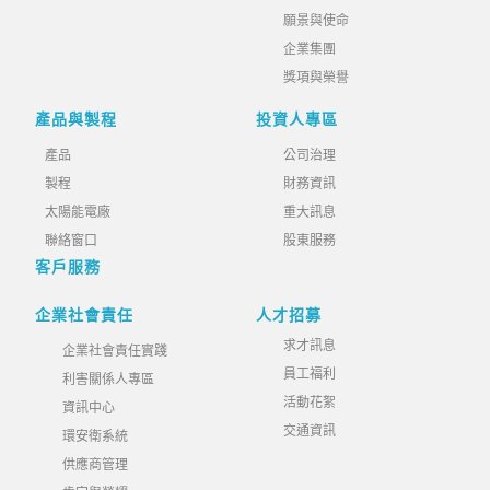
願景與使命
企業集團
獎項與榮譽
產品與製程
投資人專區
產品
公司治理
製程
財務資訊
太陽能電廠
重大訊息
聯絡窗口
股東服務
客戶服務
企業社會責任
人才招募
求才訊息
企業社會責任實踐
員工福利
利害關係人專區
活動花絮
資訊中心
交通資訊
環安衛系統
供應商管理