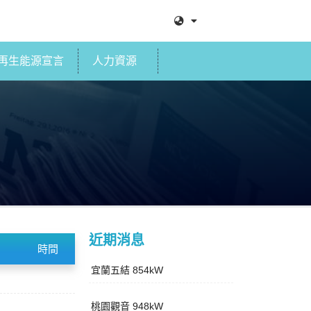
再生能源宣言
人力資源
近期消息
時間
宜蘭五結 854kW
桃園觀音 948kW