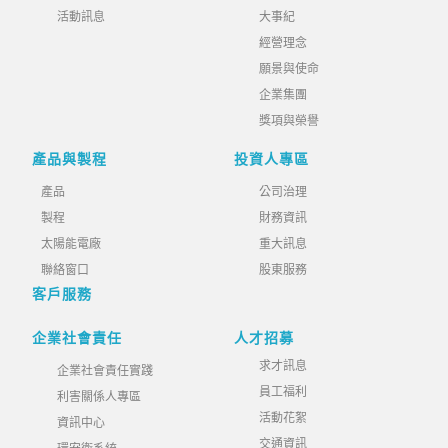
活動訊息
大事紀
經營理念
願景與使命
企業集團
獎項與榮譽
產品與製程
投資人專區
產品
公司治理
製程
財務資訊
太陽能電廠
重大訊息
聯絡窗口
股東服務
客戶服務
企業社會責任
人才招募
求才訊息
企業社會責任實踐
員工福利
利害關係人專區
活動花絮
資訊中心
交通資訊