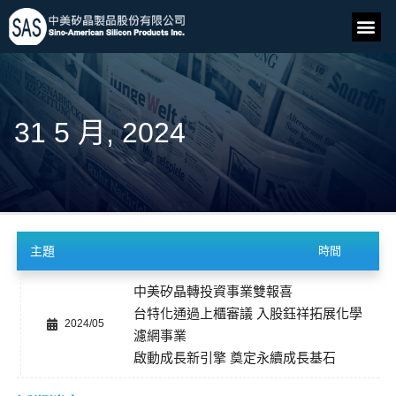
31 5 月, 2024
主題
時間
中美矽晶轉投資事業雙報喜
台特化通過上櫃審議 入股鈺祥拓展化學
2024/05
濾網事業
啟動成長新引擎 奠定永續成長基石