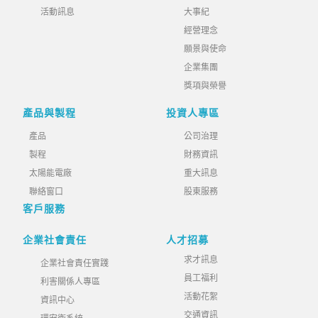
活動訊息
大事紀
經營理念
願景與使命
企業集團
獎項與榮譽
產品與製程
投資人專區
產品
公司治理
製程
財務資訊
太陽能電廠
重大訊息
聯絡窗口
股東服務
客戶服務
企業社會責任
人才招募
求才訊息
企業社會責任實踐
員工福利
利害關係人專區
活動花絮
資訊中心
交通資訊