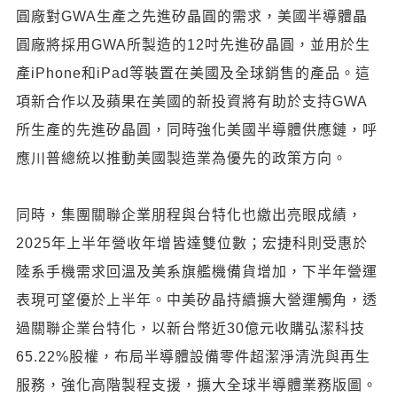
圓廠對GWA生產之先進矽晶圓的需求，美國半導體晶
圓廠將採用GWA所製造的12吋先進矽晶圓，並用於生
產iPhone和iPad等裝置在美國及全球銷售的產品。這
項新合作以及蘋果在美國的新投資將有助於支持GWA
所生產的先進矽晶圓，同時強化美國半導體供應鏈，呼
應川普總統以推動美國製造業為優先的政策方向。
同時，集團關聯企業朋程與台特化也繳出亮眼成績，
2025年上半年營收年增皆達雙位數；宏捷科則受惠於
陸系手機需求回溫及美系旗艦機備貨增加，下半年營運
表現可望優於上半年。中美矽晶持續擴大營運觸角，透
過關聯企業台特化，以新台幣近30億元收購弘潔科技
65.22%股權，布局半導體設備零件超潔淨清洗與再生
服務，強化高階製程支援，擴大全球半導體業務版圖。