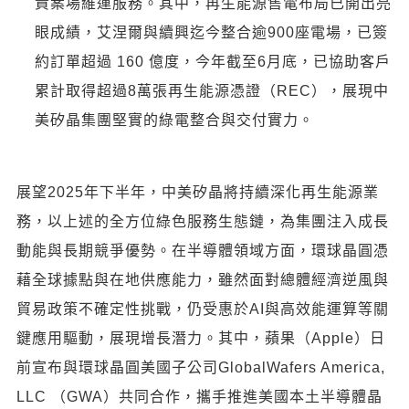
責案場維運服務。其中，再生能源售電布局已開出亮
眼成績，艾涅爾與續興迄今整合逾900座電場，已簽
約訂單超過 160 億度，今年截至6月底，已協助客戶
累計取得超過8萬張再生能源憑證（REC），展現中
美矽晶集團堅實的綠電整合與交付實力。
展望2025年下半年，中美矽晶將持續深化再生能源業
務，以上述的全方位綠色服務生態鏈，為集團注入成長
動能與長期競爭優勢。在半導體領域方面，環球晶圓憑
藉全球據點與在地供應能力，雖然面對總體經濟逆風與
貿易政策不確定性挑戰，仍受惠於AI與高效能運算等關
鍵應用驅動，展現增長潛力。其中，蘋果（Apple）日
前宣布與環球晶圓美國子公司GlobalWafers America,
LLC （GWA）共同合作，攜手推進美國本土半導體晶