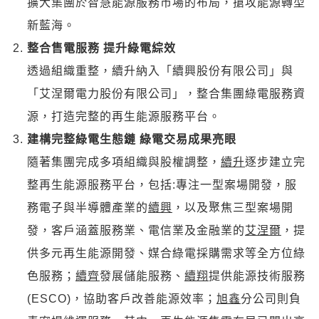
擴大集團於智慧能源服務市場的布局，搶攻能源轉型
新藍海。
整合售電服務
提升綠電綜效
透過組織重整，續升納入「續興股份有限公司」與
「艾涅爾電力股份有限公司」，整合集團綠電服務資
源，打造完整的再生能源服務平台。
建構完整綠電生態鏈
綠電交易成果亮眼
隨著集團完成多項組織與股權調整，
續升
逐步建立完
整再生能源服務平台，包括:專注一型案場開發，服
務電子與半導體產業的
續興
，以及聚焦三型案場開
發，客戶涵蓋服務業、電信業及金融業的
艾涅爾
，提
供多元再生能源開發、媒合綠電採購需求等全方位綠
色服務；
續齊
發展儲能服務、
續翔
提供能源技術服務
(ESCO)，協助客戶改善能源效率；
旭鑫
分公司則負