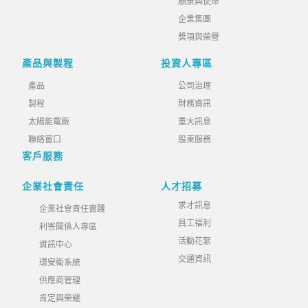
願景與使命
企業集團
獎項與榮譽
產品與製程
投資人專區
產品
公司治理
製程
財務資訊
太陽能電廠
重大訊息
聯絡窗口
股東服務
客戶服務
企業社會責任
人才招募
求才訊息
企業社會責任實踐
員工福利
利害關係人專區
活動花絮
資訊中心
交通資訊
環安衛系統
供應商管理
肯定與榮耀