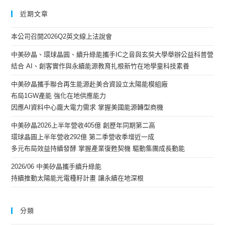
近期文章
本公司召開2026Q2英文線上法說會
中美矽晶、環球晶圓、續升綠能攜手IC之音與玄奘大學舉辦公益科普營
結合 AI、創客實作與永續能源教育扎根新竹在地學童科技素養
中美矽晶攜手聯合再生能源赴美合資設立太陽能模組廠
布局1GW產能 強化在地供應能力
因應AI資料中心龐大電力需求 掌握美國能源轉型商機
中美矽晶2026上半年營收405億 創歷年同期第二高
環球晶圓上半年營收292億 第二季營收季增近一成
多元布局效益持續發酵 掌握產業復甦契機 驅動集團成長動能
2026/06 中美矽晶攜手續升綠能
持續推動太陽能光電種籽計畫 讓永續在地深根
分類