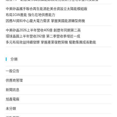
中美矽晶攜手聯合再生能源赴美合資設立太陽能模組廠
布局1GW產能 強化在地供應能力
因應AI資料中心龐大電力需求 掌握美國能源轉型商機
中美矽晶2026上半年營收405億 創歷年同期第二高
環球晶圓上半年營收292億 第二季營收季增近一成
多元布局效益持續發酵 掌握產業復甦契機 驅動集團成長動能
分類
一般公告
供應商管理
新聞訊息
旭鑫電廠
未分類