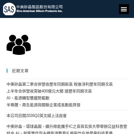
近期文章
中美矽晶第二季合併營收歷年同期新高 稅後淨利歷年同期次高
上半年合併營收突破400億元大關 達歷年同期次高
AI、能源轉型雙趨勢驅動
半導體、再生能源與關聯企業成長動能齊發
本公司召開2026Q2英文線上法說會
中美矽晶、環球晶圓、續升綠能攜手IC之音與玄奘大學舉辦公益科普營
結合 AI、創客實作與永續能源教育扎根新竹在地學童科技素養