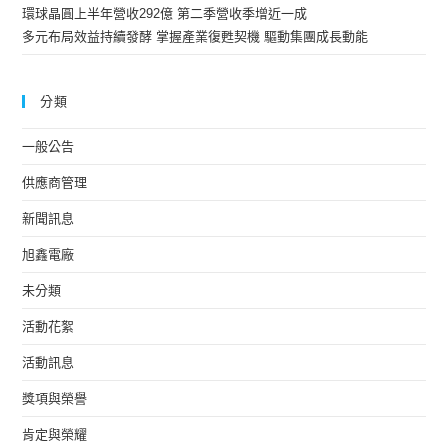
環球晶圓上半年營收292億 第二季營收季增近一成
多元布局效益持續發酵 掌握產業復甦契機 驅動集團成長動能
分類
一般公告
供應商管理
新聞訊息
旭鑫電廠
未分類
活動花絮
活動訊息
獎項與榮譽
肯定與榮耀