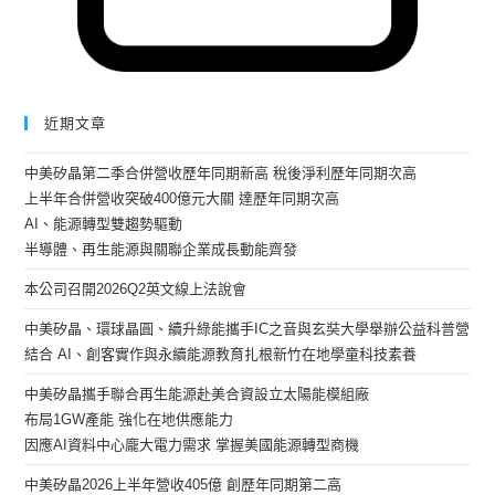
近期文章
中美矽晶第二季合併營收歷年同期新高 稅後淨利歷年同期次高
上半年合併營收突破400億元大關 達歷年同期次高
AI、能源轉型雙趨勢驅動
半導體、再生能源與關聯企業成長動能齊發
本公司召開2026Q2英文線上法說會
中美矽晶、環球晶圓、續升綠能攜手IC之音與玄奘大學舉辦公益科普營
結合 AI、創客實作與永續能源教育扎根新竹在地學童科技素養
中美矽晶攜手聯合再生能源赴美合資設立太陽能模組廠
布局1GW產能 強化在地供應能力
因應AI資料中心龐大電力需求 掌握美國能源轉型商機
中美矽晶2026上半年營收405億 創歷年同期第二高