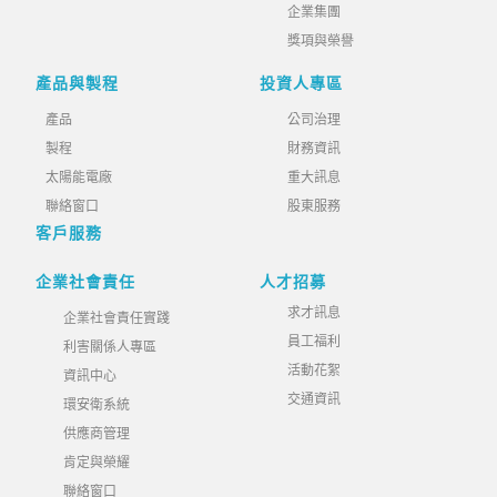
企業集團
獎項與榮譽
產品與製程
投資人專區
產品
公司治理
製程
財務資訊
太陽能電廠
重大訊息
聯絡窗口
股東服務
客戶服務
企業社會責任
人才招募
求才訊息
企業社會責任實踐
員工福利
利害關係人專區
活動花絮
資訊中心
交通資訊
環安衛系統
供應商管理
肯定與榮耀
聯絡窗口