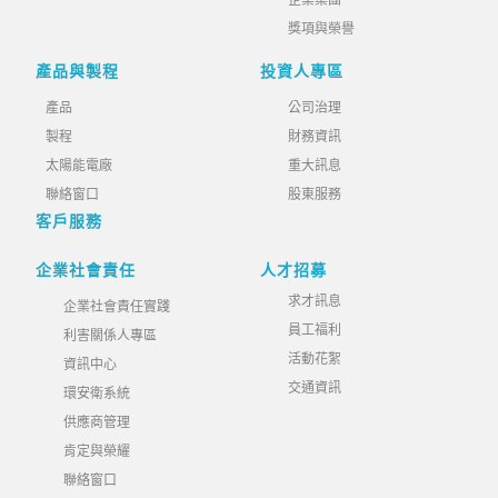
企業集團
獎項與榮譽
產品與製程
投資人專區
產品
公司治理
製程
財務資訊
太陽能電廠
重大訊息
聯絡窗口
股東服務
客戶服務
企業社會責任
人才招募
求才訊息
企業社會責任實踐
員工福利
利害關係人專區
活動花絮
資訊中心
交通資訊
環安衛系統
供應商管理
肯定與榮耀
聯絡窗口