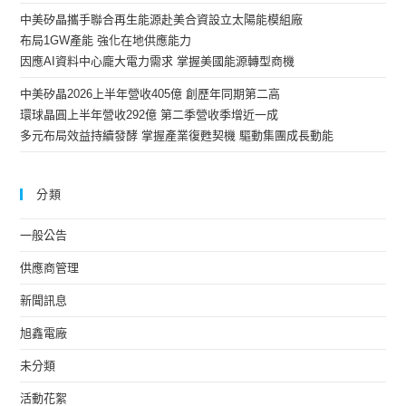
中美矽晶攜手聯合再生能源赴美合資設立太陽能模組廠
布局1GW產能 強化在地供應能力
因應AI資料中心龐大電力需求 掌握美國能源轉型商機
中美矽晶2026上半年營收405億 創歷年同期第二高
環球晶圓上半年營收292億 第二季營收季增近一成
多元布局效益持續發酵 掌握產業復甦契機 驅動集團成長動能
分類
一般公告
供應商管理
新聞訊息
旭鑫電廠
未分類
活動花絮