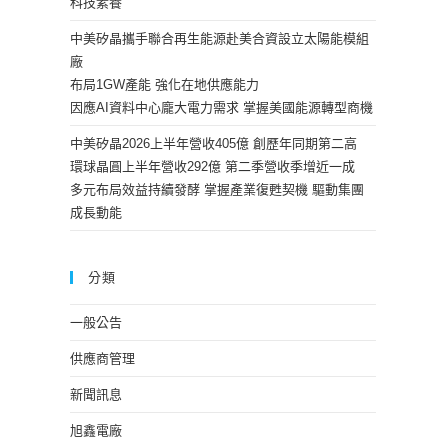
科技素養
中美矽晶攜手聯合再生能源赴美合資設立太陽能模組
廠
布局1GW產能 強化在地供應能力
因應AI資料中心龐大電力需求 掌握美國能源轉型商機
中美矽晶2026上半年營收405億 創歷年同期第二高
環球晶圓上半年營收292億 第二季營收季增近一成
多元布局效益持續發酵 掌握產業復甦契機 驅動集團
成長動能
分類
一般公告
供應商管理
新聞訊息
旭鑫電廠