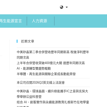
再生能源宣言
人力資源
近期文章
中美矽晶第二季合併營收歷年同期新高 稅後淨利歷年
同期次高
上半年合併營收突破400億元大關 達歷年同期次高
AI、能源轉型雙趨勢驅動
半導體、再生能源與關聯企業成長動能齊發
本公司召開2026Q2英文線上法說會
中美矽晶、環球晶圓、續升綠能攜手IC之音與玄奘大
學舉辦公益科普營
結合 AI、創客實作與永續能源教育扎根新竹在地學童